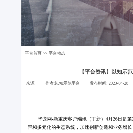
平台首页
>> 平台动态
【平台资讯】以知示范
来源:
|
作者:
以知示范平台
|
发布时间:
2023-04-28
华龙网-新重庆客户端讯（丁新）4月26日是
容和多元化的生态系统，加速创新创造和业务增长