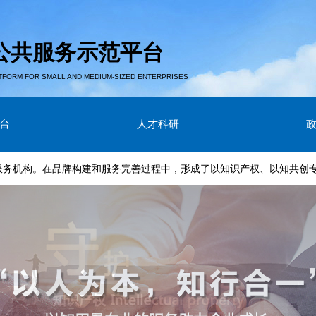
公共服务示范平台
TFORM FOR SMALL AND MEDIUM-SIZED ENTERPRISES
台
人才科研
。在品牌构建和服务完善过程中，形成了以知识产权、以知共创专.....